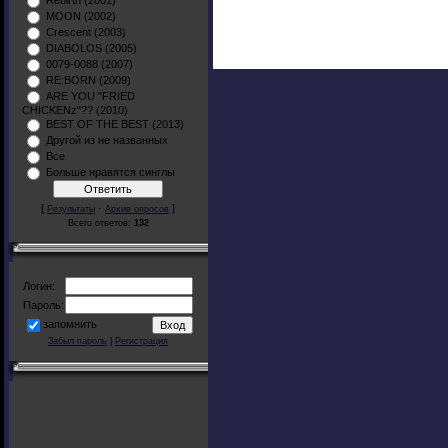
Rebirth (2001)
MOON (2002)
Crescent (2003)
DIABOLOS (2005)
0079-0088 (2007)
RE:BORN (2009)
ARE YOU "FRIED
CHICKENz"?? (2010)
BEST OF THE BEST (2013)
Другой из не названных
Все
Больше нравятся синглы
[
·
]
Результаты
Архив опросов
Всего ответов:
132
Логин:
Пароль:
запомнить
Забыл пароль
|
Регистрация