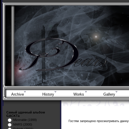
Archive
History
Works
Gallery
Самый удачный альбом
GACKTа
Mizerable (1999)
Гостям запрещено просматривать данную
MARS (2000)