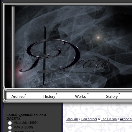
Archive
History
Works
Gallery
Самый удачный альбом
GACKTа
Главная
»
Fan corner
»
Fan Fiction
»
Akabe 
Mizerable (1999)
MARS (2000)