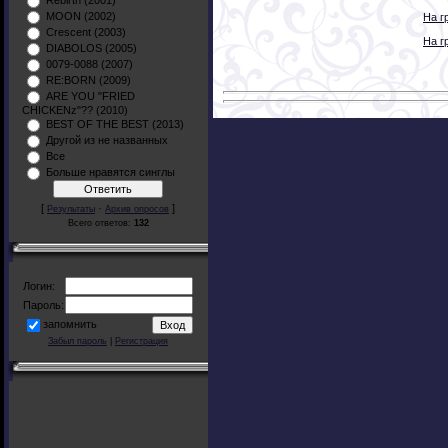
Rebirth (2001)
MOON (2002)
На г
Crescent (2003)
На г
DIABOLOS (2005)
0079-0088 (2007)
RE:BORN (2009)
ARE YOU "FRIED
CHICKENz"?? (2010)
BEST OF THE BEST (2013)
Другой из не названных
Все
Больше нравятся синглы
[
·
]
Результаты
Архив опросов
Всего ответов:
132
Логин:
Пароль:
запомнить
Забыл пароль
|
Регистрация