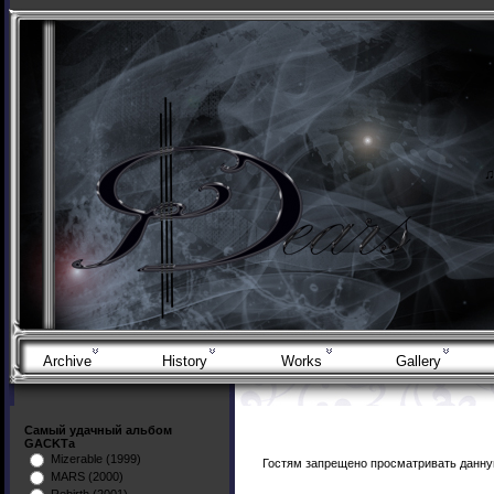
Archive
History
Works
Gallery
Самый удачный альбом
GACKTа
Mizerable (1999)
Гостям запрещено просматривать данную
MARS (2000)