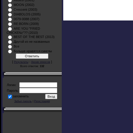
Rebirth (2001)
MOON (2002)
Crescent (2003)
DIABOLOS (2005)
0079-0088 (2007)
RE:BORN (2009)
ARE YOU "FRIED
CHICKENz"?? (2010)
BEST OF THE BEST (2013)
Другой из не названных
Все
Больше нравятся синглы
[
·
]
Результаты
Архив опросов
Всего ответов:
132
Логин:
Пароль:
запомнить
Забыл пароль
|
Регистрация