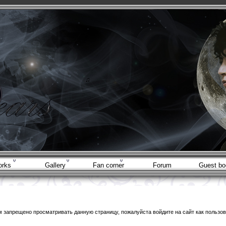
♫
rks
Gallery
Fan corner
Forum
Guest bo
м запрещено просматривать данную страницу, пожалуйста войдите на сайт как пользов