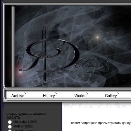
Archive
History
Works
Gallery
Самый удачный альбом
GACKTа
Mizerable (1999)
Гостям запрещено просматривать данную
MARS (2000)