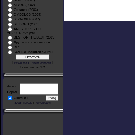
Rebirth (2001)
MOON (2002)
Crescent (2003)
DIABOLOS (2005)
0079-0088 (2007)
RE:BORN (2009)
ARE YOU "FRIED
CHICKENz"?? (2010)
BEST OF THE BEST (2013)
Другой из не названных
Все
Больше нравятся синглы
[
·
]
Результаты
Архив опросов
Всего ответов:
132
Логин:
Пароль:
запомнить
Забыл пароль
|
Регистрация