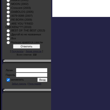
Rebirth (2001)
MOON (2002)
Crescent (2003)
DIABOLOS (2005)
0079-0088 (2007)
RE:BORN (2009)
ARE YOU "FRIED
CHICKENz"?? (2010)
BEST OF THE BEST (2013)
Другой из не названных
Все
Больше нравятся синглы
[
·
]
Результаты
Архив опросов
Всего ответов:
132
Логин:
Пароль:
запомнить
Забыл пароль
|
Регистрация