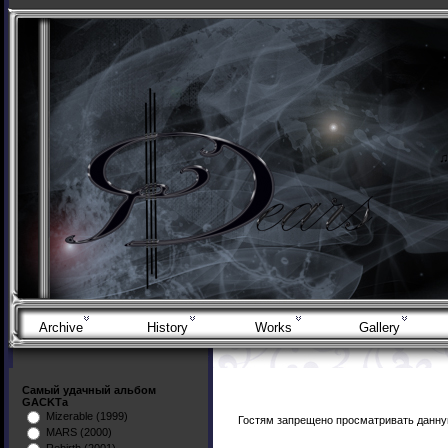
Archive
History
Works
Gallery
Самый удачный альбом
GACKTа
Mizerable (1999)
Гостям запрещено просматривать данную
MARS (2000)