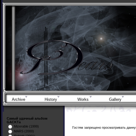
Archive
History
Works
Gallery
Самый удачный альбом
GACKTа
Mizerable (1999)
Гостям запрещено просматривать данную
MARS (2000)