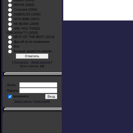
Rebirth (2001)
MOON (2002)
Crescent (2003)
DIABOLOS (2005)
0079-0088 (2007)
RE:BORN (2009)
ARE YOU "FRIED
CHICKENz"?? (2010)
BEST OF THE BEST (2013)
Другой из не названных
Все
Больше нравятся синглы
[
·
]
Результаты
Архив опросов
Всего ответов:
132
Логин:
Пароль:
запомнить
Забыл пароль
|
Регистрация